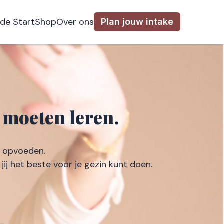
nde Start
Shop
Over ons
Plan jouw intake
 moeten leren.
n opvoeden.
ij het beste voor je gezin kunt doen.