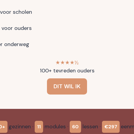
 voor scholen
 voor ouders
ter onderweg
★★★★½
100+ tevreden ouders
DIT WIL IK
gezinnen ·
modules ·
lessen ·
eenm
0+
11
60
€297