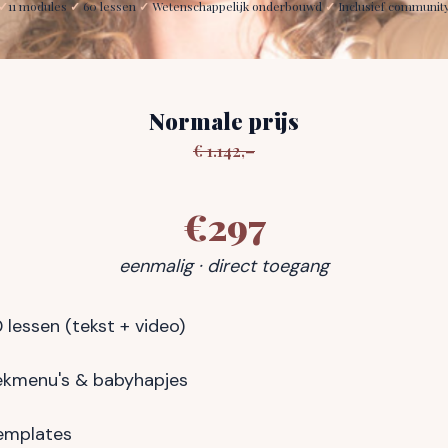
✓
11 modules
✓
60 lessen
✓
Wetenschappelijk onderbouwd
✓
Inclusief communit
Normale prijs
€ 1.142,–
€297
eenmalig · direct toegang
lessen (tekst + video)
ekmenu's & babyhapjes
templates