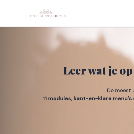
Leer wat je o
De meest u
11 modules, kant-en-klare menu's