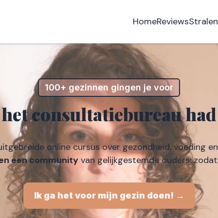
Home
Reviews
Strale
100+ gezinnen gingen je voor
p het consultatiebureau had
itgebreide online cursus over gezondheid, voeding e
 en een community
van gelijkgestemde ouders: zodat j
Ik ga het voor mijn gezin doen! →